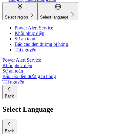
Select region
Select language
Power Alert Service
Khôi phục điện
Sự an toàn
Báo cáo đèn đường bị hỏng
Tài nguyên
Power Alert Service
Khôi phục điện
Sự an toàn
Báo cáo đèn đường bị hỏng
Tài nguyên
Back
Select Language
Back