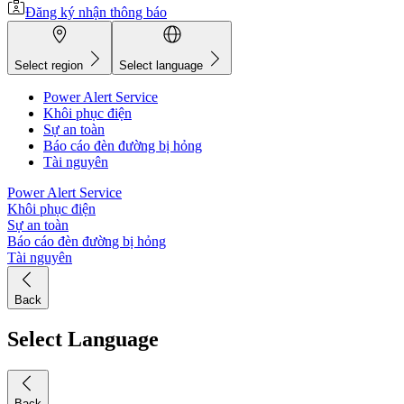
Đăng ký nhận thông báo
Select region
Select language
Power Alert Service
Khôi phục điện
Sự an toàn
Báo cáo đèn đường bị hỏng
Tài nguyên
Power Alert Service
Khôi phục điện
Sự an toàn
Báo cáo đèn đường bị hỏng
Tài nguyên
Back
Select Language
Back