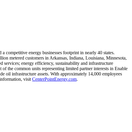
d a competitive energy businesses footprint in nearly 40 states.
illion metered customers in
Arkansas
,
Indiana
,
Louisiana
,
Minnesota
,
services; energy efficiency, sustainability and infrastructure
 of the common units representing limited partner interests in Enable
rude oil infrastructure assets. With approximately 14,000 employees
information, visit
CenterPointEnergy.com
.