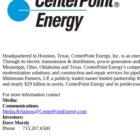
Headquartered in
Houston, Texas
, CenterPoint Energy, Inc. is an ener
Through its electric transmission & distribution, power generation an
Mississippi
,
Ohio
,
Oklahoma
and
Texas
. CenterPoint Energy's competi
modernization solutions; and construction and repair services for pip
Midstream Partners, LP, a publicly traded master limited partnership t
and nearly
$29 billion
in assets, CenterPoint Energy and its predecess
For more information contact
Media:
Communications
Media.Relations@CenterPointEnergy.com
Investors:
Dave Mordy
Phone 713.207.6500