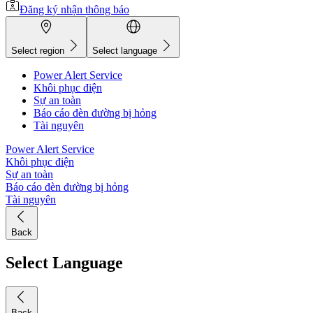
Đăng ký nhận thông báo
Select region
Select language
Power Alert Service
Khôi phục điện
Sự an toàn
Báo cáo đèn đường bị hỏng
Tài nguyên
Power Alert Service
Khôi phục điện
Sự an toàn
Báo cáo đèn đường bị hỏng
Tài nguyên
Back
Select Language
Back