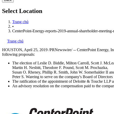
Select Location
Trang chủ
•
CenterPoint-Energy-reports-2019-annual-shareholder-meeting-r
Trang chủ
HOUSTON
,
April 25, 2019
/PRNewswire/ -- CenterPoint Energy, Inc
following proposals:
The election of Leslie D. Biddle, Milton Carroll,
Scott J. McLe
Martin H. Nesbitt
,
Theodore F. Pound
,
Scott M. Prochazka
,
Susan O. Rheney
,
Phillip R. Smith
,
John W. Somerhalder II
an
Peter S. Wareing
to serve on the company's Board of Directors 
The ratification of the appointment of Deloitte & Touche LLP a
An advisory resolution on the compensation paid to the company