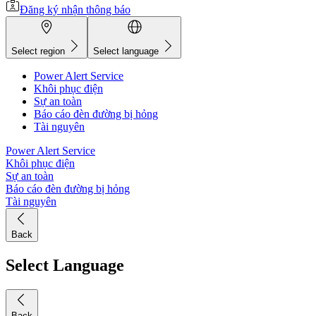
Đăng ký nhận thông báo
Select region
Select language
Power Alert Service
Khôi phục điện
Sự an toàn
Báo cáo đèn đường bị hỏng
Tài nguyên
Power Alert Service
Khôi phục điện
Sự an toàn
Báo cáo đèn đường bị hỏng
Tài nguyên
Back
Select Language
Back