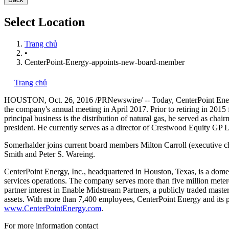
Select Location
Trang chủ
•
CenterPoint-Energy-appoints-new-board-member
Trang chủ
HOUSTON
,
Oct. 26, 2016
/PRNewswire/ -- Today, CenterPoint Energ
the company's annual meeting in
April 2017
. Prior to retiring in 2
principal business is the distribution of natural gas, he served as cha
president. He currently serves as a director of Crestwood Equity GP 
Somerhalder joins current board members
Milton Carroll
(executive c
Smith
and
Peter S. Wareing
.
CenterPoint Energy, Inc., headquartered in
Houston, Texas
, is a dome
services operations. The company serves more than five million meter
partner interest in Enable Midstream Partners, a publicly traded maste
assets. With more than 7,400 employees, CenterPoint Energy and its p
www.CenterPointEnergy.com
.
For more information contact