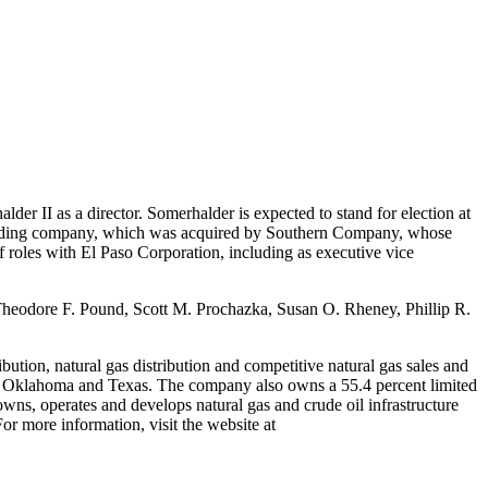
 II as a director. Somerhalder is expected to stand for election at
s holding company, which was acquired by Southern Company, whose
of roles with El Paso Corporation, including as executive vice
heodore F. Pound
,
Scott M. Prochazka
,
Susan O. Rheney
,
Phillip R.
bution, natural gas distribution and competitive natural gas sales and
,
Oklahoma
and
Texas
. The company also owns a 55.4 percent limited
owns, operates and develops natural gas and crude oil infrastructure
r more information, visit the website at