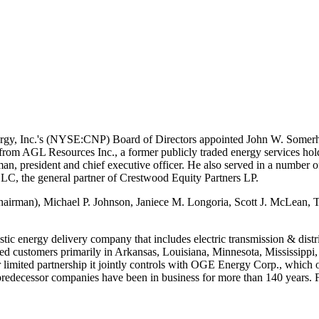
y, Inc.'s (NYSE:CNP) Board of Directors appointed John W. Somerhalder
015 from AGL Resources Inc., a former publicly traded energy service
irman, president and chief executive officer. He also served in a number 
LLC, the general partner of Crestwood Equity Partners LP.
hairman),
Michael P. Johnson
,
Janiece M. Longoria
,
Scott J. McLean
,
T
stic energy delivery company that includes electric transmission & distri
ed customers primarily in
Arkansas
,
Louisiana
,
Minnesota
,
Mississippi
r limited partnership it jointly controls with OGE Energy Corp., which 
redecessor companies have been in business for more than 140 years. Fo