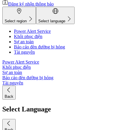
Đăng ký nhận thông báo
Select region
Select language
Power Alert Service
Khôi phục điện
Sự an toàn
Báo cáo đèn đường bị hỏng
Tài nguyên
Power Alert Service
Khôi phục điện
Sự an toàn
Báo cáo đèn đường bị hỏng
Tài nguyên
Back
Select Language
Back