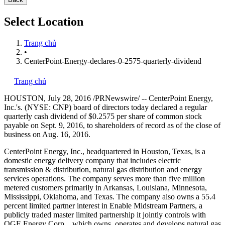
Select Location
Trang chủ
•
CenterPoint-Energy-declares-0-2575-quarterly-dividend
Trang chủ
HOUSTON
,
July 28, 2016
/PRNewswire/ -- CenterPoint Energy,
Inc.'s. (NYSE: CNP) board of directors today declared a regular
quarterly cash dividend of
$0.2575
per share of common stock
payable on
Sept. 9, 2016
, to shareholders of record as of the close of
business on
Aug. 16, 2016
.
CenterPoint Energy, Inc., headquartered in
Houston, Texas
, is a
domestic energy delivery company that includes electric
transmission & distribution, natural gas distribution and energy
services operations. The company serves more than five million
metered customers primarily in
Arkansas
,
Louisiana
,
Minnesota
,
Mississippi
,
Oklahoma
, and
Texas
. The company also owns a 55.4
percent limited partner interest in Enable Midstream Partners, a
publicly traded master limited partnership it jointly controls with
OGE Energy Corp., which owns, operates and develops natural gas