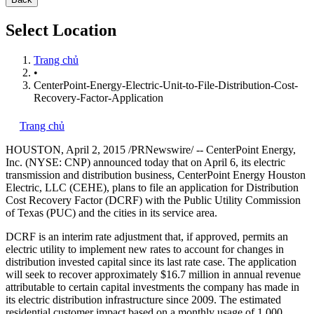
Select Location
Trang chủ
•
CenterPoint-Energy-Electric-Unit-to-File-Distribution-Cost-
Recovery-Factor-Application
Trang chủ
HOUSTON
,
April 2, 2015
/PRNewswire/ -- CenterPoint Energy,
Inc. (NYSE: CNP) announced today that on
April 6
, its electric
transmission and distribution business, CenterPoint Energy Houston
Electric, LLC (CEHE), plans to file an application for Distribution
Cost Recovery Factor (DCRF) with the Public Utility Commission
of
Texas
(PUC) and the cities in its service area.
DCRF is an interim rate adjustment that, if approved, permits an
electric utility to implement new rates to account for changes in
distribution invested capital since its last rate case. The application
will seek to recover approximately
$16.7 million
in annual revenue
attributable to certain capital investments the company has made in
its electric distribution infrastructure since 2009. The estimated
residential customer impact based on a monthly usage of 1,000