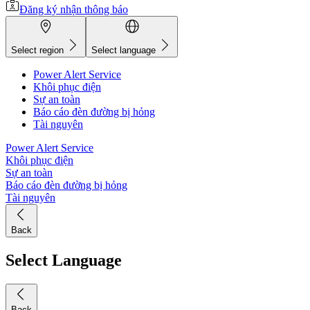
Đăng ký nhận thông báo
Select region
Select language
Power Alert Service
Khôi phục điện
Sự an toàn
Báo cáo đèn đường bị hỏng
Tài nguyên
Power Alert Service
Khôi phục điện
Sự an toàn
Báo cáo đèn đường bị hỏng
Tài nguyên
Back
Select Language
Back