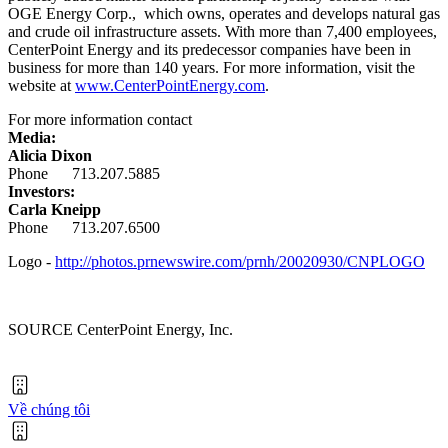
OGE Energy Corp., which owns, operates and develops natural gas
and crude oil infrastructure assets. With more than 7,400 employees,
CenterPoint Energy and its predecessor companies have been in
business for more than 140 years. For more information, visit the
website at
www.CenterPointEnergy.com
.
For more information contact
Media:
Alicia Dixon
Phone 713.207.5885
Investors:
Carla Kneipp
Phone 713.207.6500
Logo -
http://photos.prnewswire.com/prnh/20020930/CNPLOGO
SOURCE CenterPoint Energy, Inc.
Về chúng tôi