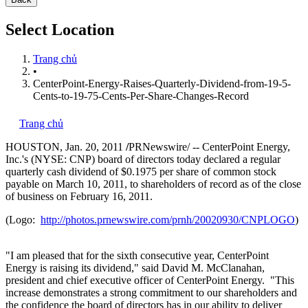
Select Location
Trang chủ
•
CenterPoint-Energy-Raises-Quarterly-Dividend-from-19-5-
Cents-to-19-75-Cents-Per-Share-Changes-Record
Trang chủ
HOUSTON
,
Jan. 20, 2011
/
PRNewswire/ --
CenterPoint Energy,
Inc.'s (NYSE: CNP) board of directors today declared a regular
quarterly cash dividend of
$0.1975
per share of common stock
payable on
March 10, 2011
, to shareholders of record as of the close
of business on
February 16, 2011
.
(Logo:
http://photos.prnewswire.com/prnh/20020930/CNPLOGO
)
"I am pleased that for the sixth consecutive year, CenterPoint
Energy is raising its dividend," said
David M. McClanahan
,
president and chief executive officer of CenterPoint Energy. "This
increase demonstrates a strong commitment to our shareholders and
the confidence the board of directors has in our ability to deliver