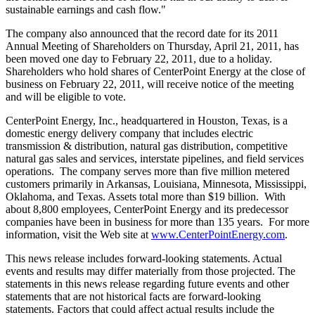
sustainable earnings and cash flow."
The company also announced that the record date for its 2011
Annual Meeting of Shareholders on
Thursday, April 21, 2011
, has
been moved one day to
February 22, 2011
, due to a holiday.
Shareholders who hold shares of CenterPoint Energy at the close of
business on
February 22, 2011
, will receive notice of the meeting
and will be eligible to vote.
CenterPoint Energy, Inc., headquartered in
Houston, Texas
, is a
domestic energy delivery company that includes electric
transmission & distribution, natural gas distribution, competitive
natural gas sales and services, interstate pipelines, and field services
operations. The company serves more than five million metered
customers primarily in
Arkansas
,
Louisiana
,
Minnesota
,
Mississippi
,
Oklahoma
, and
Texas
. Assets total more than
$19 billion
. With
about 8,800 employees, CenterPoint Energy and its predecessor
companies have been in business for more than 135 years. For more
information, visit the Web site at
www.CenterPointEnergy.com
.
This news release includes forward-looking statements. Actual
events and results may differ materially from those projected. The
statements in this news release regarding future events and other
statements that are not historical facts are forward-looking
statements. Factors that could affect actual results include the