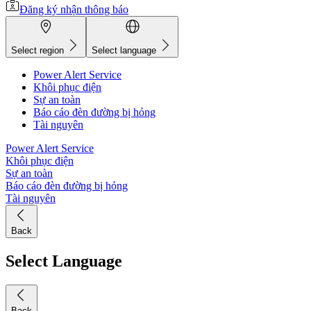
Đăng ký nhận thông báo
Select region
Select language
Power Alert Service
Khôi phục điện
Sự an toàn
Báo cáo đèn đường bị hỏng
Tài nguyên
Power Alert Service
Khôi phục điện
Sự an toàn
Báo cáo đèn đường bị hỏng
Tài nguyên
Back
Select Language
Back