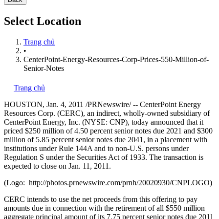
Select Location
Trang chủ
•
CenterPoint-Energy-Resources-Corp-Prices-550-Million-of-
Senior-Notes
Trang chủ
HOUSTON
,
Jan. 4, 2011
/PRNewswire/ -- CenterPoint Energy
Resources Corp. (CERC), an indirect, wholly-owned subsidiary of
CenterPoint Energy, Inc. (NYSE: CNP), today announced that it
priced
$250 million
of 4.50 percent senior notes due 2021 and
$300
million
of 5.85 percent senior notes due 2041, in a placement with
institutions under Rule 144A and to non-U.S. persons under
Regulation S under the Securities Act of 1933. The transaction is
expected to close on
Jan. 11, 2011
.
(Logo: http://photos.prnewswire.com/prnh/20020930/CNPLOGO)
CERC intends to use the net proceeds from this offering to pay
amounts due in connection with the retirement of all
$550 million
aggregate principal amount of its 7.75 percent senior notes due 2011