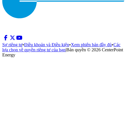
Sự riêng tư
•
Điều khoản và Điều kiện
•
Xem phiên bản đầy đủ
•
Các
lựa chọn về quyền riêng tư của bạn
|
Bản quyền © 2026 CenterPoint
Energy