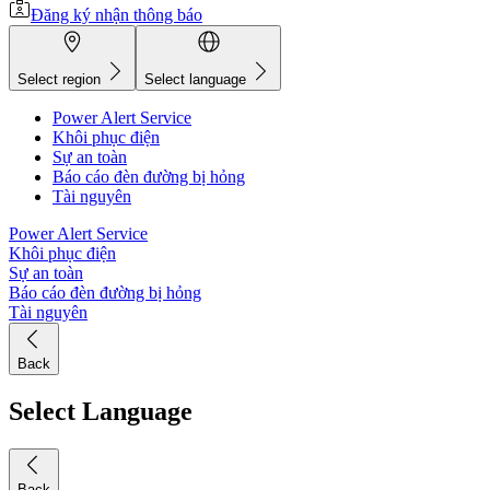
Đăng ký nhận thông báo
Select region
Select language
Power Alert Service
Khôi phục điện
Sự an toàn
Báo cáo đèn đường bị hỏng
Tài nguyên
Power Alert Service
Khôi phục điện
Sự an toàn
Báo cáo đèn đường bị hỏng
Tài nguyên
Back
Select Language
Back