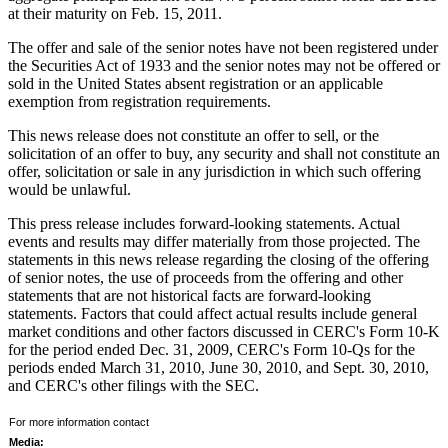
at their maturity on
Feb. 15, 2011
.
The offer and sale of the senior notes have not been registered under
the Securities Act of 1933 and the senior notes may not be offered or
sold in
the United States
absent registration or an applicable
exemption from registration requirements.
This news release does not constitute an offer to sell, or the
solicitation of an offer to buy, any security and shall not constitute an
offer, solicitation or sale in any jurisdiction in which such offering
would be unlawful.
This press release includes forward-looking statements. Actual
events and results may differ materially from those projected. The
statements in this news release regarding the closing of the offering
of senior notes, the use of proceeds from the offering and other
statements that are not historical facts are forward-looking
statements. Factors that could affect actual results include general
market conditions and other factors discussed in CERC's Form 10-K
for the period ended
Dec. 31, 2009
, CERC's Form 10-Qs for the
periods ended
March 31, 2010
,
June 30, 2010
, and
Sept. 30, 2010
,
and CERC's other filings with the SEC.
For more information contact
Media: