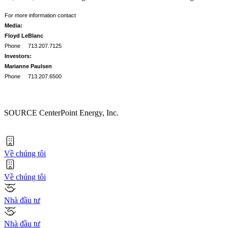
For more information contact
Media:
Floyd LeBlanc
Phone
713.207.7125
Investors:
Marianne Paulsen
P
hone
713.207.6500
SOURCE CenterPoint Energy, Inc.
Về chúng tôi
Về chúng tôi
Nhà đầu tư
Nhà đầu tư