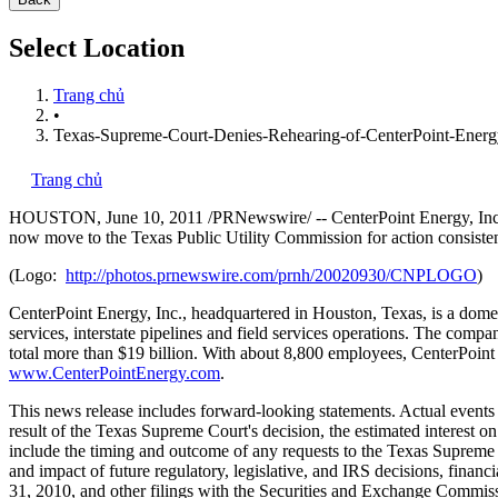
Select Location
Trang chủ
•
Texas-Supreme-Court-Denies-Rehearing-of-CenterPoint-Ener
Trang chủ
HOUSTON
,
June 10, 2011
/PRNewswire/ -- CenterPoint Energy, Inc.
now move to the Texas Public Utility Commission for action consisten
(Logo:
http://photos.prnewswire.com/prnh/20020930/CNPLOGO
)
CenterPoint Energy, Inc., headquartered in
Houston, Texas
, is a dome
services, interstate pipelines and field services operations. The comp
total more than
$19 billion
. With about 8,800 employees, CenterPoint 
www.CenterPointEnergy.com
.
This news release includes forward-looking statements. Actual events a
result of the Texas Supreme Court's decision, the estimated interest on
include the timing and outcome of any requests to the Texas Supreme C
and impact of future regulatory, legislative, and IRS decisions, financ
31, 2010
, and other filings with the Securities and Exchange Commis