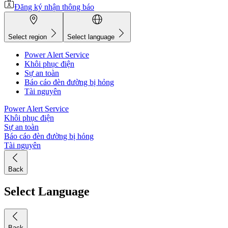
Đăng ký nhận thông báo
Select region
Select language
Power Alert Service
Khôi phục điện
Sự an toàn
Báo cáo đèn đường bị hỏng
Tài nguyên
Power Alert Service
Khôi phục điện
Sự an toàn
Báo cáo đèn đường bị hỏng
Tài nguyên
Back
Select Language
Back