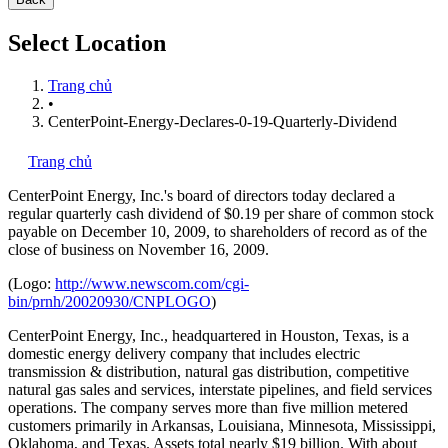
Select Location
Trang chủ
•
CenterPoint-Energy-Declares-0-19-Quarterly-Dividend
Trang chủ
CenterPoint Energy, Inc.'s
board of directors today declared a
regular quarterly cash dividend of $0.19 per share of common stock
payable on December 10, 2009, to shareholders of record as of the
close of business on November 16, 2009.
(Logo:
http://www.newscom.com/cgi-
bin/prnh/20020930/CNPLOGO
)
CenterPoint Energy, Inc., headquartered in Houston, Texas, is a
domestic energy delivery company that includes electric
transmission & distribution, natural gas distribution, competitive
natural gas sales and services, interstate pipelines, and field services
operations. The company serves more than five million metered
customers primarily in Arkansas, Louisiana, Minnesota, Mississippi,
Oklahoma, and Texas. Assets total nearly $19 billion. With about