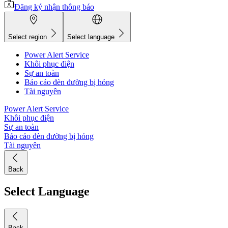
Đăng ký nhận thông báo
Select region
Select language
Power Alert Service
Khôi phục điện
Sự an toàn
Báo cáo đèn đường bị hỏng
Tài nguyên
Power Alert Service
Khôi phục điện
Sự an toàn
Báo cáo đèn đường bị hỏng
Tài nguyên
Back
Select Language
Back