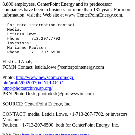
8,800 employees, CenterPoint Energy and its predecessor
companies have been in business for more than 135 years. For more
information, visit the Web site at www.CenterPointEnergy.com.
  For more information contact

  Media:

  Leticia Lowe

  Phone     713.207.7702

  Investors:

  Marianne Paulsen

First Call Analyst:
FCMN Contact: leticia.lowe@centerpointenergy.com
Photo:
http://www.newscom.com/cgi-
bin/prnh/20020930/CNPLOGO
http://photoarchive.ap.org/
PRN Photo Desk,
photodesk@prnewswire.com
SOURCE: CenterPoint Energy, Inc.
CONTACT: media, Leticia Lowe, +1-713-207-7702, or investors,
Marianne
Paulsen, +1-713-207-6500, both for CenterPoint Energy, Inc.