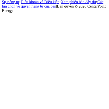
Sự riêng tư
•
Điều khoản và Điều kiện
•
Xem phiên bản đầy đủ
•
Các
lựa chọn về quyền riêng tư của bạn
|
Bản quyền © 2026 CenterPoint
Energy