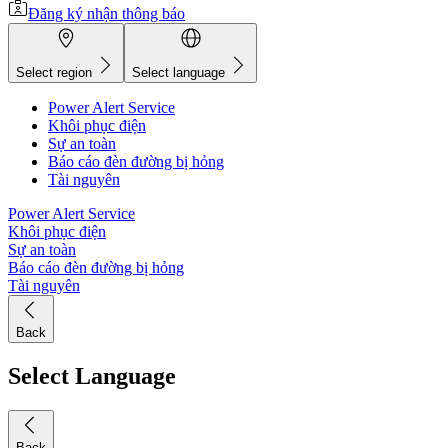
Đăng ký nhận thông báo
Select region
Select language
Power Alert Service
Khôi phục điện
Sự an toàn
Báo cáo đèn đường bị hỏng
Tài nguyên
Power Alert Service
Khôi phục điện
Sự an toàn
Báo cáo đèn đường bị hỏng
Tài nguyên
Back
Select Language
Back