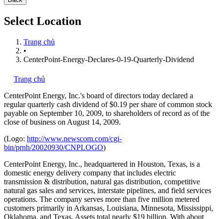
Select Location
Trang chủ
•
CenterPoint-Energy-Declares-0-19-Quarterly-Dividend
Trang chủ
CenterPoint Energy, Inc.'s
board of directors today declared a
regular quarterly cash dividend of $0.19 per share of common stock
payable on September 10, 2009, to shareholders of record as of the
close of business on August 14, 2009.
(Logo:
http://www.newscom.com/cgi-
bin/prnh/20020930/CNPLOGO
)
CenterPoint Energy, Inc., headquartered in Houston, Texas, is a
domestic energy delivery company that includes electric
transmission & distribution, natural gas distribution, competitive
natural gas sales and services, interstate pipelines, and field services
operations. The company serves more than five million metered
customers primarily in Arkansas, Louisiana, Minnesota, Mississippi,
Oklahoma, and Texas. Assets total nearly $19 billion. With about