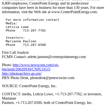
8,800 employees, CenterPoint Energy and its predecessor
companies have been in business for more than 130 years. For more
information, visit the Web site at www.CenterPointEnergy.com.
  For more information contact

  Media:

  Leticia Lowe

  Phone    713-207-7702

  Investors:

  Marianne Paulsen

First Call Analyst:
FCMN Contact: arlette.jarmon@centerpointenergy.com
Photo:
http://www.newscom.com/cgi-
bin/prnh/20020930/CNPLOGO
http://photoarchive.ap.org/
PRN Photo Desk,
photodesk@prnewswire.com
SOURCE: CenterPoint Energy, Inc.
CONTACT: media, Leticia Lowe, +1-713-207-7702, or investors,
Marianne
Paulsen, +1-713.207.6500, both of CenterPoint Energy, Inc.