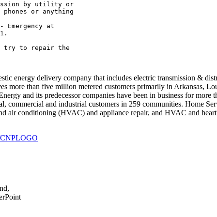
ssion by utility or

 phones or anything

- Emergency at

1.

 try to repair the

tic energy delivery company that includes electric transmission & distri
ves more than five million metered customers primarily in Arkansas, Lo
nergy and its predecessor companies have been in business for more tha
ial, commercial and industrial customers in 259 communities. Home Ser
n, and air conditioning (HVAC) and appliance repair, and HVAC and hearth
930/CNPLOGO
nd,
erPoint