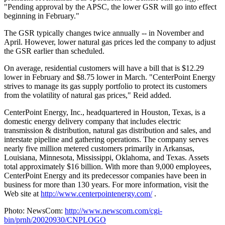
"Pending approval by the APSC, the lower GSR will go into effect
beginning in February."
The GSR typically changes twice annually -- in November and
April. However, lower natural gas prices led the company to adjust
the GSR earlier than scheduled.
On average, residential customers will have a bill that is $12.29
lower in February and $8.75 lower in March. "CenterPoint Energy
strives to manage its gas supply portfolio to protect its customers
from the volatility of natural gas prices," Reid added.
CenterPoint Energy, Inc., headquartered in Houston, Texas, is a
domestic energy delivery company that includes electric
transmission & distribution, natural gas distribution and sales, and
interstate pipeline and gathering operations. The company serves
nearly five million metered customers primarily in Arkansas,
Louisiana, Minnesota, Mississippi, Oklahoma, and Texas. Assets
total approximately $16 billion. With more than 9,000 employees,
CenterPoint Energy and its predecessor companies have been in
business for more than 130 years. For more information, visit the
Web site at
http://www.centerpointenergy.com/
.
Photo: NewsCom:
http://www.newscom.com/cgi-
bin/prnh/20020930/CNPLOGO