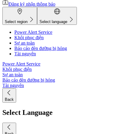
Đăng ký nhận thông báo
Select region
Select language
Power Alert Service
Khôi phục điện
Sự an toàn
Báo cáo đèn đường bị hỏng
Tài nguyên
Power Alert Service
Khôi phục điện
Sự an toàn
Báo cáo đèn đường bị hỏng
Tài nguyên
Back
Select Language
Back