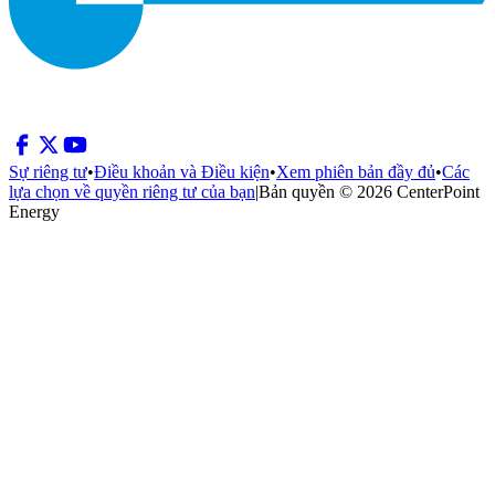
Sự riêng tư
•
Điều khoản và Điều kiện
•
Xem phiên bản đầy đủ
•
Các
lựa chọn về quyền riêng tư của bạn
|
Bản quyền © 2026 CenterPoint
Energy