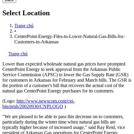
Select Location
Trang chủ
•
CenterPoint-Energy-Files-to-Lower-Natural-Gas-Bills-for-
Customers-in-Arkansas
Trang chủ
Lower than expected wholesale natural gas prices have prompted
CenterPoint Energy
to seek approval from the Arkansas Public
Service Commission (APSC) to lower the Gas Supply Rate (GSR)
for customers in Arkansas for February and March bills. The GSR is
the portion of a customer's bill that recovers the actual cost of the
natural gas CenterPoint Energy purchases for its customers.
(Logo:
http://www.newscom.com/cgi-
bin/prnh/20020930/CNPLOGO
)
"We are pleased to be able to pass this decrease on to customers,
particularly during the winter time when natural gas bills are
typically higher because of increased usage," said Ray Reid, vice
president of Arkansas Gas operations for CenterPoint Energy.