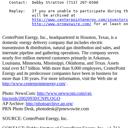
   Contact:  Debby Stratton (713) 207-6500

   Replay:   If you are unable to participate during th
             will be archived at

http://www.centerpointenergy.com/investors
http://www.prnewswire.com/
 for at least on
CenterPoint Energy, Inc., headquartered in Houston, Texas, is a
domestic energy delivery company that includes electric
transmission & distribution, natural gas distribution and sales, and
interstate pipeline and gathering operations. The company serves
nearly five million metered customers primarily in Arkansas,
Louisiana, Minnesota, Mississippi, Oklahoma, and Texas. Assets
total over $17 billion. With more than 9,000 employees, CenterPoint
Energy and its predecessor companies have been in business for
more than 130 years. For more information, visit the Web site at
http://www.centerpointenergy.com/
.
Photo: NewsCom:
http://www.newscom.com/cgi-
bin/prnh/20020930/CNPLOGO
AP Archive:
http://photoarchive.ap.org/
PRN Photo Desk,
photodesk@prnewswire.com
SOURCE: CenterPoint Energy, Inc.