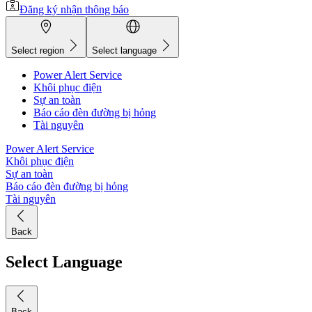
Đăng ký nhận thông báo
Select region
Select language
Power Alert Service
Khôi phục điện
Sự an toàn
Báo cáo đèn đường bị hỏng
Tài nguyên
Power Alert Service
Khôi phục điện
Sự an toàn
Báo cáo đèn đường bị hỏng
Tài nguyên
Back
Select Language
Back