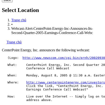
Select Location
Trang chủ
•
Webcast-Alert-CenterPoint-Energy-Inc-Announces-Its-
Second-Quarter-2005-Earnings-Conference-Call-Webc
Trang chủ
CenterPoint Energy, Inc.
announces the following webcast:
   (Logo:  
http://www.newscom.com/cgi-bin/prnh/20020930
   What:     CenterPoint Energy, Inc. Second Quarter 20
             Conference Call Webcast

   When:     Monday, August 8, 2005 @ 11:30 a.m. Easter
   Where:    
http://www.centerpointenergy.com/investors
             Click the link, "CenterPoint Energy, Inc. 
             Earnings Conference Call Webcast"

   How:      Live over the Internet -- Simply log on to
             address above.
