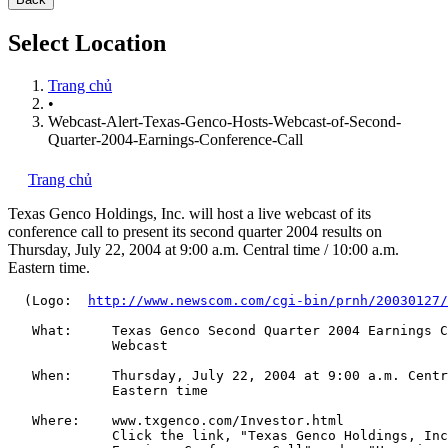
Select Location
Trang chủ
•
Webcast-Alert-Texas-Genco-Hosts-Webcast-of-Second-
Quarter-2004-Earnings-Conference-Call
Trang chủ
Texas Genco Holdings, Inc.
will host a live webcast of its
conference call to present its second quarter 2004 results on
Thursday, July 22, 2004 at 9:00 a.m. Central time / 10:00 a.m.
Eastern time.
  (Logo:  
http://www.newscom.com/cgi-bin/prnh/20030127/
   What:     Texas Genco Second Quarter 2004 Earnings C
             Webcast

   When:     Thursday, July 22, 2004 at 9:00 a.m. Centr
             Eastern time

   Where:    www.txgenco.com/Investor.html

             Click the link, "Texas Genco Holdings, Inc