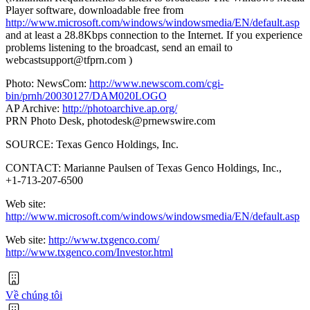
Player software, downloadable free from
http://www.microsoft.com/windows/windowsmedia/EN/default.asp
and at least a 28.8Kbps connection to the Internet. If you experience
problems listening to the broadcast, send an email to
webcastsupport@tfprn.com
)
Photo: NewsCom:
http://www.newscom.com/cgi-
bin/prnh/20030127/DAM020LOGO
AP Archive:
http://photoarchive.ap.org/
PRN Photo Desk,
photodesk@prnewswire.com
SOURCE: Texas Genco Holdings, Inc.
CONTACT: Marianne Paulsen of Texas Genco Holdings, Inc.,
+1-713-207-6500
Web site:
http://www.microsoft.com/windows/windowsmedia/EN/default.asp
Web site:
http://www.txgenco.com/
http://www.txgenco.com/Investor.html
Về chúng tôi