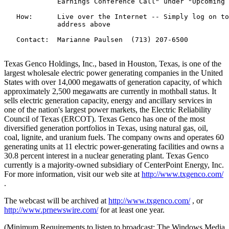
             Earnings Conference Call" under "Upcoming 
   How:      Live over the Internet -- Simply log on to
             address above

   Contact:  Marianne Paulsen  (713) 207-6500

Texas Genco Holdings, Inc., based in Houston, Texas, is one of the
largest wholesale electric power generating companies in the United
States with over 14,000 megawatts of generation capacity, of which
approximately 2,500 megawatts are currently in mothball status. It
sells electric generation capacity, energy and ancillary services in
one of the nation's largest power markets, the Electric Reliability
Council of Texas (ERCOT). Texas Genco has one of the most
diversified generation portfolios in Texas, using natural gas, oil,
coal, lignite, and uranium fuels. The company owns and operates 60
generating units at 11 electric power-generating facilities and owns a
30.8 percent interest in a nuclear generating plant. Texas Genco
currently is a majority-owned subsidiary of CenterPoint Energy, Inc.
For more information, visit our web site at
http://www.txgenco.com/
.
The webcast will be archived at
http://www.txgenco.com/
, or
http://www.prnewswire.com/
for at least one year.
(Minimum Requirements to listen to broadcast: The Windows Media