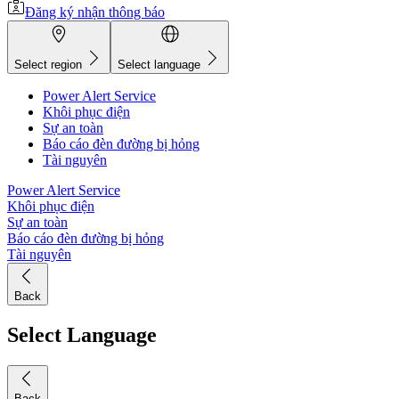
Đăng ký nhận thông báo
Select region
Select language
Power Alert Service
Khôi phục điện
Sự an toàn
Báo cáo đèn đường bị hỏng
Tài nguyên
Power Alert Service
Khôi phục điện
Sự an toàn
Báo cáo đèn đường bị hỏng
Tài nguyên
Back
Select Language
Back