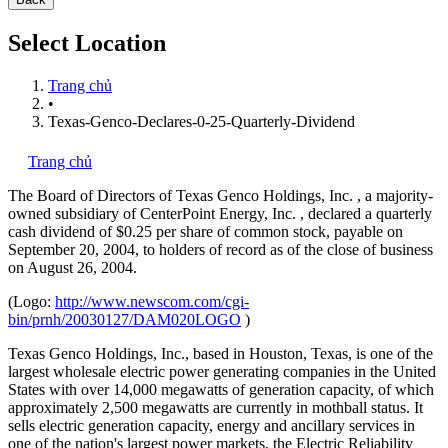
Select Location
Trang chủ
•
Texas-Genco-Declares-0-25-Quarterly-Dividend
Trang chủ
The Board of Directors of Texas Genco Holdings, Inc.
, a majority-
owned subsidiary of CenterPoint Energy, Inc.
, declared a quarterly
cash dividend of $0.25 per share of common stock, payable on
September 20, 2004, to holders of record as of the close of business
on August 26, 2004.
(Logo:
http://www.newscom.com/cgi-
bin/prnh/20030127/DAM020LOGO
)
Texas Genco Holdings, Inc., based in Houston, Texas, is one of the
largest wholesale electric power generating companies in the United
States with over 14,000 megawatts of generation capacity, of which
approximately 2,500 megawatts are currently in mothball status. It
sells electric generation capacity, energy and ancillary services in
one of the nation's largest power markets, the Electric Reliability