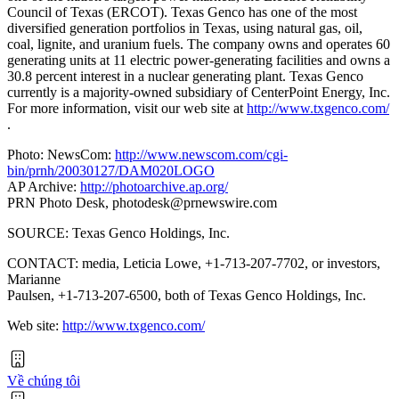
Council of Texas (ERCOT). Texas Genco has one of the most
diversified generation portfolios in Texas, using natural gas, oil,
coal, lignite, and uranium fuels. The company owns and operates 60
generating units at 11 electric power-generating facilities and owns a
30.8 percent interest in a nuclear generating plant. Texas Genco
currently is a majority-owned subsidiary of CenterPoint Energy, Inc.
For more information, visit our web site at
http://www.txgenco.com/
.
Photo: NewsCom:
http://www.newscom.com/cgi-
bin/prnh/20030127/DAM020LOGO
AP Archive:
http://photoarchive.ap.org/
PRN Photo Desk,
photodesk@prnewswire.com
SOURCE: Texas Genco Holdings, Inc.
CONTACT: media, Leticia Lowe, +1-713-207-7702, or investors,
Marianne
Paulsen, +1-713-207-6500, both of Texas Genco Holdings, Inc.
Web site:
http://www.txgenco.com/
Về chúng tôi