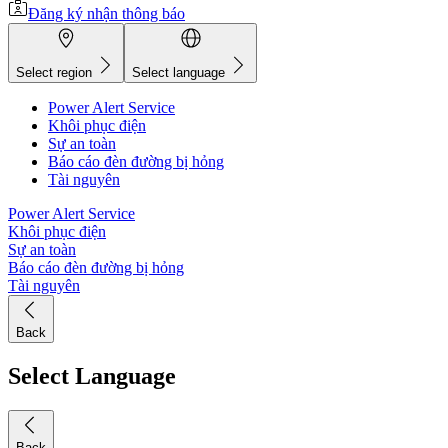
Đăng ký nhận thông báo
Select region
Select language
Power Alert Service
Khôi phục điện
Sự an toàn
Báo cáo đèn đường bị hỏng
Tài nguyên
Power Alert Service
Khôi phục điện
Sự an toàn
Báo cáo đèn đường bị hỏng
Tài nguyên
Back
Select Language
Back