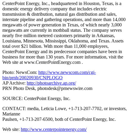
CenterPoint Energy, Inc., headquartered in Houston, Texas, is a
domestic energy delivery company that includes electric
transmission & distribution, natural gas distribution and sales,
interstate pipeline and gathering operations, and more than 14,000
megawatts of power generation in Texas, of which nearly 3,000
megawatts are currently in mothball status. The company serves
nearly five million metered customers primarily in Arkansas,
Louisiana, Minnesota, Mississippi, Oklahoma, and Texas. Assets
total over $21 billion. With more than 11,000 employees,
CenterPoint Energy and its predecessor companies have been in
business for more than 130 years. For more information, visit the
Web site at www.CenterPointEnergy.com .
Photo: NewsCom:
http://www.newscom.com/cgi-
bin/prnh/20020930/CNPLOGO
AP Archive:
http://photoarchive.ap.org/
PRN Photo Desk,
photodesk@prnewswire.com
SOURCE: CenterPoint Energy, Inc.
CONTACT: media, Leticia Lowe, +1-713-207-7702, or investors,
Marianne
Paulsen, +1-713-207-6500, both of CenterPoint Energy, Inc.
Web site:
http://www.centerpointenergy.com/