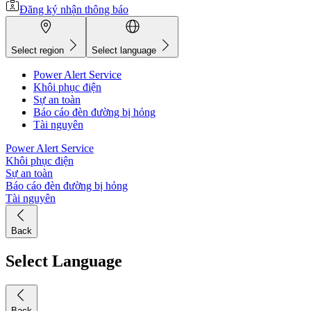
Đăng ký nhận thông báo
Select region
Select language
Power Alert Service
Khôi phục điện
Sự an toàn
Báo cáo đèn đường bị hỏng
Tài nguyên
Power Alert Service
Khôi phục điện
Sự an toàn
Báo cáo đèn đường bị hỏng
Tài nguyên
Back
Select Language
Back