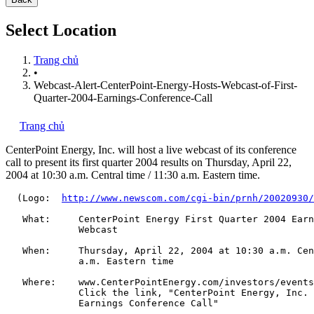
Select Location
Trang chủ
•
Webcast-Alert-CenterPoint-Energy-Hosts-Webcast-of-First-
Quarter-2004-Earnings-Conference-Call
Trang chủ
CenterPoint Energy, Inc.
will host a live webcast of its conference
call to present its first quarter 2004 results on Thursday, April 22,
2004 at 10:30 a.m. Central time / 11:30 a.m. Eastern time.
  (Logo:  
http://www.newscom.com/cgi-bin/prnh/20020930/
   What:     CenterPoint Energy First Quarter 2004 Earn
             Webcast

   When:     Thursday, April 22, 2004 at 10:30 a.m. Cen
             a.m. Eastern time

   Where:    www.CenterPointEnergy.com/investors/events

             Click the link, "CenterPoint Energy, Inc. 
             Earnings Conference Call"
