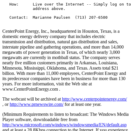
   How:      Live over the Internet -- Simply log on to
             address above.

   Contact:  Marianne Paulsen  (713) 207-6500

CenterPoint Energy, Inc., headquartered in Houston, Texas, is a
domestic energy delivery company that includes electric
transmission and distribution, natural gas distribution and sales,
interstate pipeline and gathering operations, and more than 14,000
megawatts of power generation in Texas, of which nearly 3,000
megawatts are currently in mothball status. The company serves
nearly five million customers primarily in Arkansas, Louisiana,
Minnesota, Mississippi, Oklahoma, and Texas. Assets total $21
billion. With more than 11,000 employees, CenterPoint Energy and
its predecessor companies have been in business for more than 130
years. For more information, visit the Web site at
www.CenterPointEnergy.com .
The webcast will be archived at
http://www.centerpointenergy.com/
, or
http://www.prnewswire.com/
for at least one year.
(Minimum Requirements to listen to broadcast: The Windows Media
Player software, downloadable free from
http://www.microsoft.com/windows/windowsmedia/EN/default.asp
and at least a 28.8Kbps connection to the Internet. If you experience