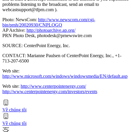
problems listening to the broadcast, send an email to
webcastsupport@tfprn.com
).
Photo: NewsCom:
http://www.newscom.com/cgi-
bin/prnh/20020930/CNPLOGO
AP Archive:
http://photoarchive.ap.org/
PRN Photo Desk,
photodesk@prnewswire.com
SOURCE: CenterPoint Energy, Inc.
CONTACT: Marianne Paulsen of CenterPoint Energy, Inc., +1-
713-207-6500
Web site:
http://www.microsoft.com/windows/windowsmedia/EN/default.asp
Web site:
http://www.centerpointenergy.com/
http://www.centerpointenergy.com/investors/events
Về chúng tôi
Về chúng tôi