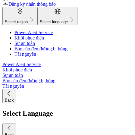
Đăng ký nhận thông báo
Select region
Select language
Power Alert Service
Khôi phục điện
Sự an toàn
Báo cáo đèn đường bị hỏng
Tài nguyên
Power Alert Service
Khôi phục điện
Sự an toàn
Báo cáo đèn đường bị hỏng
Tài nguyên
Back
Select Language
Back