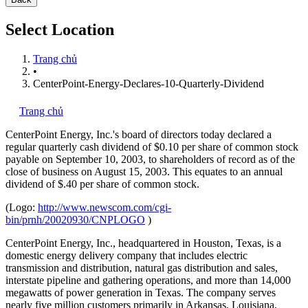
Select Location
Trang chủ
•
CenterPoint-Energy-Declares-10-Quarterly-Dividend
Trang chủ
CenterPoint Energy, Inc.'s
board of directors today declared a
regular quarterly cash dividend of $0.10 per share of common stock
payable on September 10, 2003, to shareholders of record as of the
close of business on August 15, 2003. This equates to an annual
dividend of $.40 per share of common stock.
(Logo:
http://www.newscom.com/cgi-
bin/prnh/20020930/CNPLOGO
)
CenterPoint Energy, Inc., headquartered in Houston, Texas, is a
domestic energy delivery company that includes electric
transmission and distribution, natural gas distribution and sales,
interstate pipeline and gathering operations, and more than 14,000
megawatts of power generation in Texas. The company serves
nearly five million customers primarily in Arkansas, Louisiana,