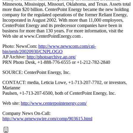
Minnesota, Mississippi, Missouri, Oklahoma, and Texas. Assets total
more than $20 billion. CenterPoint Energy became the new holding
company for the regulated operations of the former Reliant Energy,
Incorporated in August 2002. With more than 11,000 employees,
CenterPoint Energy and its predecessor companies have been in
business for more than 130 years. For more information, visit the
Web site at www.CenterPointEnergy.com .
Photo: NewsCom:
http://www.newscom.com/cgi-
bin/prnh/20020930/CNPLOGO
AP Archive:
http://photoarchive.ap.org/
PRN Photo Desk, +1-888-776-6555 or +1-212-782-2840
SOURCE: CenterPoint Energy, Inc.
CONTACT: media, Leticia Lowe, +1-713-207-7702, or investors,
Marianne
Paulsen, +1-713-207-6500, both of CenterPoint Energy, Inc.
Web site:
http://www.centerpointenergy.com/
Company News On-Call:
http://www.prnewswire.com/comp/903615.html