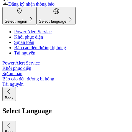
Đăng ký nhận thông báo
Select region
Select language
Power Alert Service
Khôi phục điện
Sự an toàn
Báo cáo đèn đường bị hỏng
Tài nguyên
Power Alert Service
Khôi phục điện
Sự an toàn
Báo cáo đèn đường bị hỏng
Tài nguyên
Back
Select Language
Back