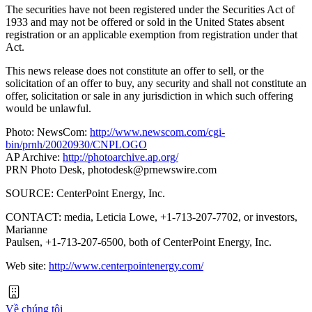
The securities have not been registered under the Securities Act of
1933 and may not be offered or sold in the United States absent
registration or an applicable exemption from registration under that
Act.
This news release does not constitute an offer to sell, or the
solicitation of an offer to buy, any security and shall not constitute an
offer, solicitation or sale in any jurisdiction in which such offering
would be unlawful.
Photo: NewsCom:
http://www.newscom.com/cgi-
bin/prnh/20020930/CNPLOGO
AP Archive:
http://photoarchive.ap.org/
PRN Photo Desk,
photodesk@prnewswire.com
SOURCE: CenterPoint Energy, Inc.
CONTACT: media, Leticia Lowe, +1-713-207-7702, or investors,
Marianne
Paulsen, +1-713-207-6500, both of CenterPoint Energy, Inc.
Web site:
http://www.centerpointenergy.com/
Về chúng tôi