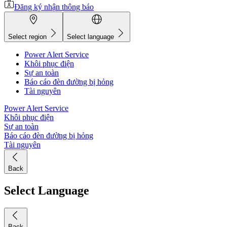
Đăng ký nhận thông báo
Select region
Select language
Power Alert Service
Khôi phục điện
Sự an toàn
Báo cáo đèn đường bị hỏng
Tài nguyên
Power Alert Service
Khôi phục điện
Sự an toàn
Báo cáo đèn đường bị hỏng
Tài nguyên
Back
Select Language
Back