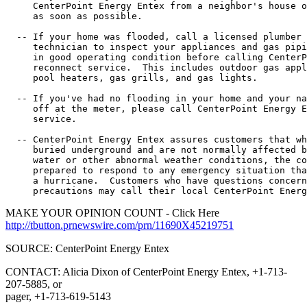
     CenterPoint Energy Entex from a neighbor's house o
     as soon as possible.

  -- If your home was flooded, call a licensed plumber 
     technician to inspect your appliances and gas pipi
     in good operating condition before calling CenterP
     reconnect service.  This includes outdoor gas appl
     pool heaters, gas grills, and gas lights.

  -- If you've had no flooding in your home and your na
     off at the meter, please call CenterPoint Energy E
     service.

  -- CenterPoint Energy Entex assures customers that wh
     buried underground and are not normally affected b
     water or other abnormal weather conditions, the co
     prepared to respond to any emergency situation tha
     a hurricane.  Customers who have questions concern
MAKE YOUR OPINION COUNT - Click Here
http://tbutton.prnewswire.com/prn/11690X45219751
SOURCE: CenterPoint Energy Entex
CONTACT: Alicia Dixon of CenterPoint Energy Entex, +1-713-
207-5885, or
pager, +1-713-619-5143