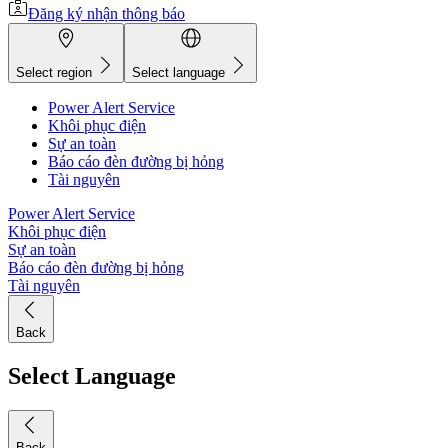
Đăng ký nhận thông báo
Select region
Select language
Power Alert Service
Khôi phục điện
Sự an toàn
Báo cáo đèn đường bị hỏng
Tài nguyên
Power Alert Service
Khôi phục điện
Sự an toàn
Báo cáo đèn đường bị hỏng
Tài nguyên
Back
Select Language
Back