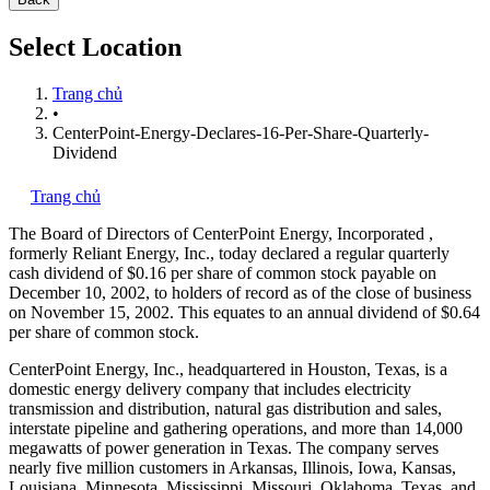
Select Location
Trang chủ
•
CenterPoint-Energy-Declares-16-Per-Share-Quarterly-
Dividend
Trang chủ
The Board of Directors of CenterPoint Energy, Incorporated
,
formerly Reliant Energy, Inc., today declared a regular quarterly
cash dividend of $0.16 per share of common stock payable on
December 10, 2002, to holders of record as of the close of business
on November 15, 2002. This equates to an annual dividend of $0.64
per share of common stock.
CenterPoint Energy, Inc., headquartered in Houston, Texas, is a
domestic energy delivery company that includes electricity
transmission and distribution, natural gas distribution and sales,
interstate pipeline and gathering operations, and more than 14,000
megawatts of power generation in Texas. The company serves
nearly five million customers in Arkansas, Illinois, Iowa, Kansas,
Louisiana, Minnesota, Mississippi, Missouri, Oklahoma, Texas, and