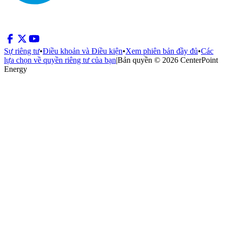
Sự riêng tư
•
Điều khoản và Điều kiện
•
Xem phiên bản đầy đủ
•
Các
lựa chọn về quyền riêng tư của bạn
|
Bản quyền © 2026 CenterPoint
Energy