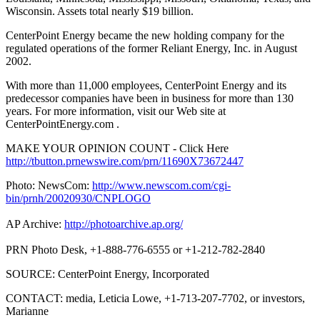
Wisconsin. Assets total nearly $19 billion.
CenterPoint Energy became the new holding company for the
regulated operations of the former Reliant Energy, Inc. in August
2002.
With more than 11,000 employees, CenterPoint Energy and its
predecessor companies have been in business for more than 130
years. For more information, visit our Web site at
CenterPointEnergy.com .
MAKE YOUR OPINION COUNT - Click Here
http://tbutton.prnewswire.com/prn/11690X73672447
Photo: NewsCom:
http://www.newscom.com/cgi-
bin/prnh/20020930/CNPLOGO
AP Archive:
http://photoarchive.ap.org/
PRN Photo Desk, +1-888-776-6555 or +1-212-782-2840
SOURCE: CenterPoint Energy, Incorporated
CONTACT: media, Leticia Lowe, +1-713-207-7702, or investors,
Marianne