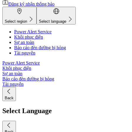
Đăng ký nhận thông báo
Select region
Select language
Power Alert Service
Khôi phục điện
Sự an toàn
Báo cáo đèn đường bị hỏng
Tài nguyên
Power Alert Service
Khôi phục điện
Sự an toàn
Báo cáo đèn đường bị hỏng
Tài nguyên
Back
Select Language
Back