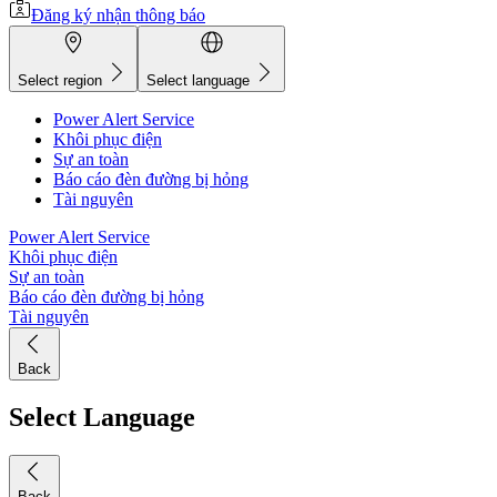
Đăng ký nhận thông báo
Select region
Select language
Power Alert Service
Khôi phục điện
Sự an toàn
Báo cáo đèn đường bị hỏng
Tài nguyên
Power Alert Service
Khôi phục điện
Sự an toàn
Báo cáo đèn đường bị hỏng
Tài nguyên
Back
Select Language
Back