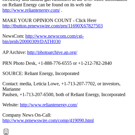
on Reliant Energy can be found on its web site
http://www.reliantenergy.com/
.
MAKE YOUR OPINION COUNT - Click Here
http://tbutton.prnewswire.com/prn/11690X67827503
NewsCom:
http://www.newscom.com/cgi-
bin/prnh/20000309/DATH030
AP Archive:
http://photoarchive.ap.org/
PRN Photo Desk, +1-888-776-6555 or +1-212-782-2840
SOURCE: Reliant Energy, Incorporated
Contact: media, Leticia Lowe, +1-713-207-7702, or investors,
Marianne
Paulsen, +1-713-207-6500, both of Reliant Energy, Incorporated
Website:
http://www.reliantenergy.com/
Company News On-Call:
http://www.prnewswire.com/comp/419090.html