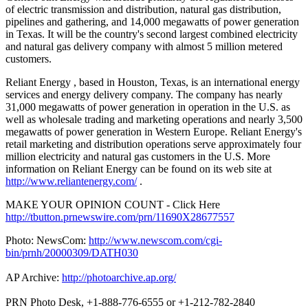
of electric transmission and distribution, natural gas distribution,
pipelines and gathering, and 14,000 megawatts of power generation
in Texas. It will be the country's second largest combined electricity
and natural gas delivery company with almost 5 million metered
customers.
Reliant Energy
, based in Houston, Texas, is an international energy
services and energy delivery company. The company has nearly
31,000 megawatts of power generation in operation in the U.S. as
well as wholesale trading and marketing operations and nearly 3,500
megawatts of power generation in Western Europe. Reliant Energy's
retail marketing and distribution operations serve approximately four
million electricity and natural gas customers in the U.S. More
information on Reliant Energy can be found on its web site at
http://www.reliantenergy.com/
.
MAKE YOUR OPINION COUNT - Click Here
http://tbutton.prnewswire.com/prn/11690X28677557
Photo: NewsCom:
http://www.newscom.com/cgi-
bin/prnh/20000309/DATH030
AP Archive:
http://photoarchive.ap.org/
PRN Photo Desk, +1-888-776-6555 or +1-212-782-2840