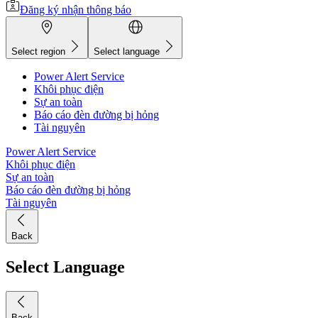
Đăng ký nhận thông báo
Select region
Select language
Power Alert Service
Khôi phục điện
Sự an toàn
Báo cáo đèn đường bị hỏng
Tài nguyên
Power Alert Service
Khôi phục điện
Sự an toàn
Báo cáo đèn đường bị hỏng
Tài nguyên
Back
Select Language
Back