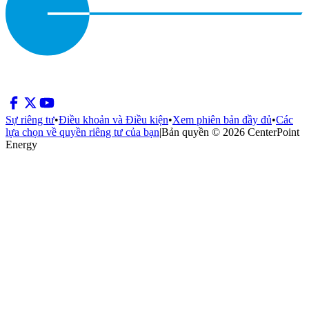
Sự riêng tư
•
Điều khoản và Điều kiện
•
Xem phiên bản đầy đủ
•
Các
lựa chọn về quyền riêng tư của bạn
|
Bản quyền © 2026 CenterPoint
Energy