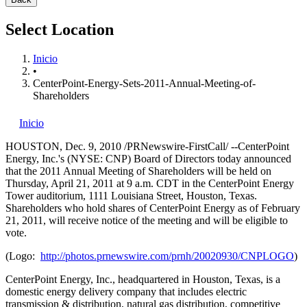
Select Location
Inicio
•
CenterPoint-Energy-Sets-2011-Annual-Meeting-of-
Shareholders
Inicio
HOUSTON
,
Dec. 9, 2010
/PRNewswire-FirstCall/ --CenterPoint
Energy, Inc.'s (NYSE: CNP) Board of Directors today announced
that the 2011 Annual Meeting of Shareholders will be held on
Thursday, April 21, 2011
at
9 a.m. CDT
in the CenterPoint Energy
Tower auditorium, 1111 Louisiana Street,
Houston, Texas
.
Shareholders who hold shares of CenterPoint Energy as of
February
21, 2011
, will receive notice of the meeting and will be eligible to
vote.
(Logo:
http://photos.prnewswire.com/prnh/20020930/CNPLOGO
)
CenterPoint Energy, Inc., headquartered in
Houston, Texas
, is a
domestic energy delivery company that includes electric
transmission & distribution, natural gas distribution, competitive