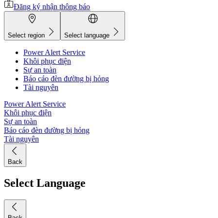
Đăng ký nhận thông báo
Select region
Select language
Power Alert Service
Khôi phục điện
Sự an toàn
Báo cáo đèn đường bị hỏng
Tài nguyên
Power Alert Service
Khôi phục điện
Sự an toàn
Báo cáo đèn đường bị hỏng
Tài nguyên
Back
Select Language
Back